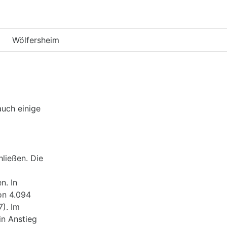
Wölfersheim
auch einige
ließen. Die
n. In
on 4.094
7). Im
in Anstieg