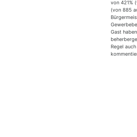
von 421% (
(von 885 au
Bürgermeis
Gewerbebet
Gast haben.
beherberge
Regel auch
kommentier