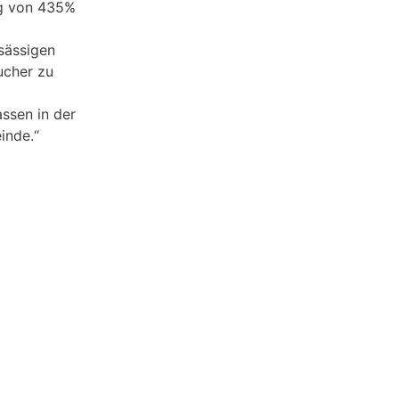
eg von 435%
sässigen
ucher zu
ssen in der
inde.“