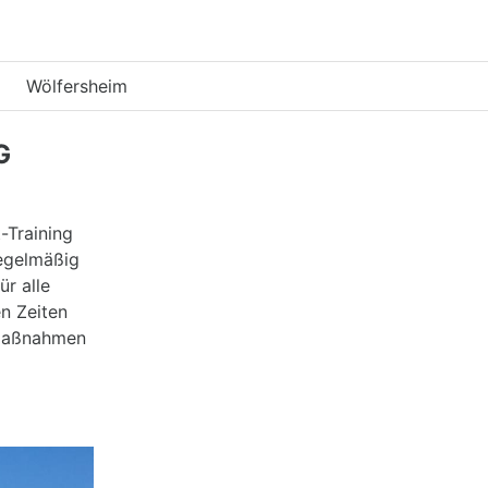
Wölfersheim
G
-Training
regelmäßig
r alle
en Zeiten
nemaßnahmen