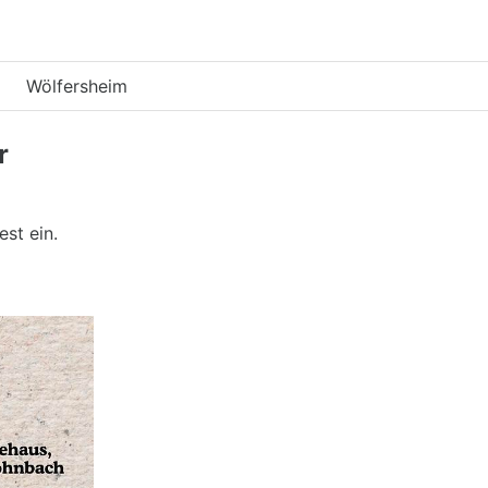
Wölfersheim
r
st ein.