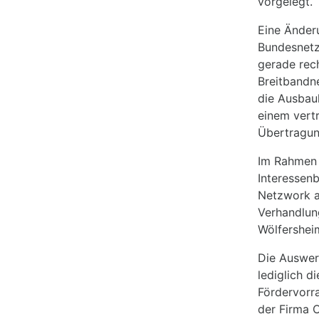
vorgelegt.
Eine Änder
Bundesnetz
gerade rech
Breitbandne
die Ausbau
einem vertr
Übertragun
Im Rahmen 
Interessen
Netzwork a
Verhandlun
Wölfershei
Die Auswer
lediglich d
Fördervorr
der Firma 