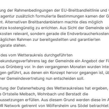
ung der Rahmenbedingungen der EU-Breitbandleitlinie und 
agentur zusätzlich formulierte Bestimmungen kamen der 
t. Alternativen Breitbandanbietern machte dies möglich
tze kostengünstig zu errichten. Aus Sicht der Gemeinde si
kosten relevant, sondern gerade die Endverbraucherkosten
äglichen Rahmen zur bereitgestellten und garantierten
gsrate stehen.
des vom Wetteraukreis durchgeführten
bekundungsverfahrens lag der Gemeinde ein Angebot der F
us Grünberg vor. In den vergangenen Monaten wurden inte
gen geführt, aus denen ein Konzept hervor gegangen ist, ü
mer Gemeindevertretung nun entscheiden soll.
tung der Datenerhebung des Wetteraukreises hat ergeben,
ie Ortsteile Melbach, Wohnbach und Berstadt die
aussetzungen erfüllen. Aus diesem Grund werden diese im
OR Network getrennt von Wölfersheim uns Södel betrachtet.