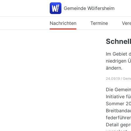
Gemeinde Wölfersheim
Nachrichten
Termine
Ver
Schnell
Im Gebiet d
niedrigen Ü
ändern.
24.09.19 / Gem
Die Gemein
Initiative 
Sommer 200
Breitbanda
federführe
Detail gepr