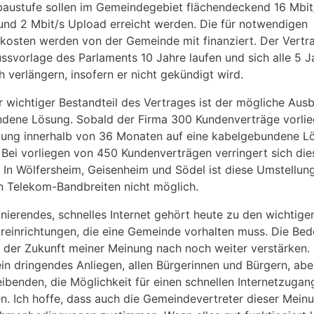
baustufe sollen im Gemeindegebiet flächendeckend 16 Mbit
nd 2 Mbit/s Upload erreicht werden. Die für notwendigen
skosten werden von der Gemeinde mit finanziert. Der Vertra
ssvorlage des Parlaments 10 Jahre laufen und sich alle 5 J
 verlängern, insofern er nicht gekündigt wird.
r wichtiger Bestandteil des Vertrages ist der mögliche Aus
dene Lösung. Sobald der Firma 300 Kundenverträge vorlie
gung innerhalb von 36 Monaten auf eine kabelgebundene L
 Bei vorliegen von 450 Kundenverträgen verringert sich die
 In Wölfersheim, Geisenheim und Södel ist diese Umstellun
n Telekom-Bandbreiten nicht möglich.
onierendes, schnelles Internet gehört heute zu den wichtige
ureinrichtungen, die eine Gemeinde vorhalten muss. Die Be
n der Zukunft meiner Meinung nach noch weiter verstärken. 
ein dringendes Anliegen, allen Bürgerinnen und Bürgern, abe
benden, die Möglichkeit für einen schnellen Internetzugan
n. Ich hoffe, dass auch die Gemeindevertreter dieser Mein