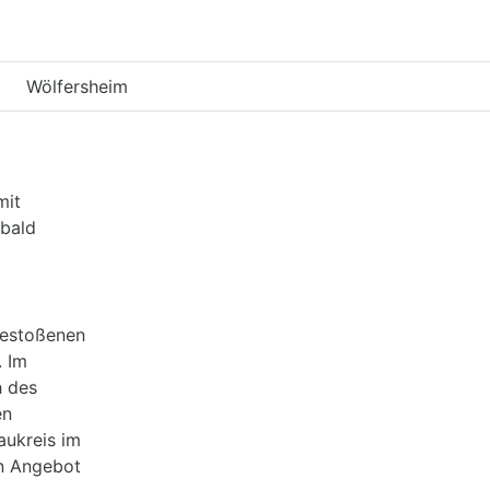
Wölfersheim
mit
 bald
gestoßenen
. Im
h des
en
aukreis im
in Angebot