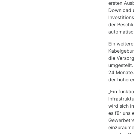
ersten Aus
Download u
Investition
der Beschlu
automatisch
Ein weitere
Kabelgebun
die Versor
umgestellt.
24 Monate.
der höhere
„Ein funkti
Infrastrukt
wird sich i
es für uns 
Gewerbetrei
einzuräume