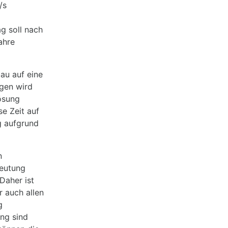
/s
g soll nach
ahre
bau auf eine
gen wird
ösung
se Zeit auf
g aufgrund
n
deutung
Daher ist
r auch allen
g
ung sind