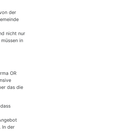
von der
Gemeinde
nd nicht nur
 müssen in
irma OR
nsive
ber das die
 dass
 Angebot
 In der