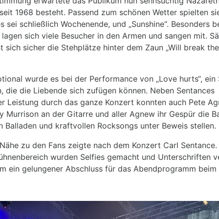
Stimmung erwartete das Publikum nun sehnsüchtig Nazareth
 seit 1968 besteht. Passend zum schönen Wetter spielten sie
es sei schließlich Wochenende, und „Sunshine“. Besonders b
 lagen sich viele Besucher in den Armen und sangen mit. Sä
t sich sicher die Stehplätze hinter dem Zaun „Will break the
otional wurde es bei der Performance von „Love hurts“, ein
, die die Liebende sich zufügen können. Neben Sentances
er Leistung durch das ganze Konzert konnten auch Pete A
 Murrison an der Gitarre und aller Agnew ihr Gespür die B
n Balladen und kraftvollen Rocksongs unter Beweis stellen.
Nähe zu den Fans zeigte nach dem Konzert Carl Sentance.
ühnenbereich wurden Selfies gemacht und Unterschriften ver
llem ein gelungener Abschluss für das Abendprogramm bei