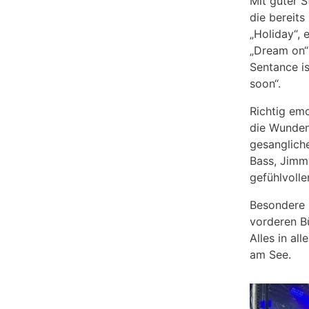
Mit guter 
die bereits
„Holiday“, 
„Dream on“
Sentance is
soon“.
Richtig em
die Wunden
gesanglich
Bass, Jimmy
gefühlvolle
Besondere 
vorderen B
Alles in a
am See.