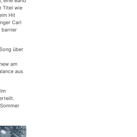
, eine Band
 Titel wie
eim Hit
nger Carl
 barrier
 Song über
gnew am
alance aus
 Im
teilt.
m Sommer