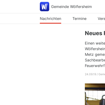
Gemeinde Wölfersheim
Nachrichten
Termine
Ver
Neues 
Einen weit
Wölfershei
Metz gemei
Sachbearbe
Feuerwehrf
24.09.19 / Gem