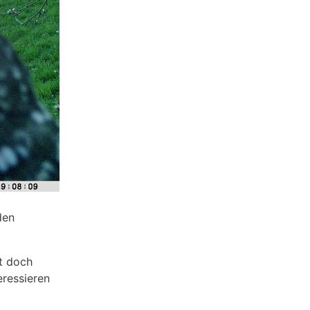
den
t doch
eressieren