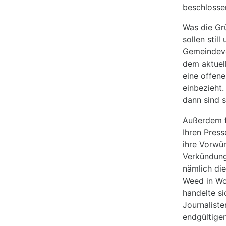
beschlosse
Was die Grü
sollen stil
Gemeindevor
dem aktuel
eine offene
einbezieht.
dann sind s
Außerdem fo
Ihren Pres
ihre Vorwür
Verkündunge
nämlich di
Weed in Wo
handelte si
Journaliste
endgültige