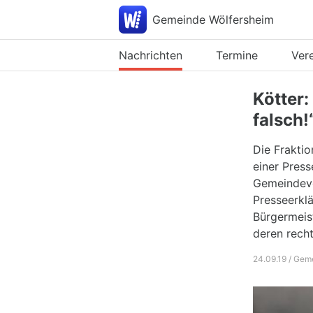
Gemeinde Wölfersheim
Nachrichten
Termine
Ver
Kötter:
falsch!
Die Fraktio
einer Press
Gemeindeve
Presseerkl
Bürgermeist
deren recht
24.09.19 / Gem