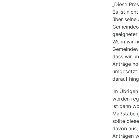
„Diese Pres
Es ist nic
über seine 
Gemeindeor
geeigneter 
Wenn wir n
Gemeindevo
dass wir un
Anträge no
umgesetzt w
darauf hin
Im Übrigen
werden rege
ist dann wo
Maßstäbe g
sollte die
davon aus, 
Anträgen v