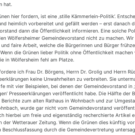
n hat.
nen hier fordern, ist eine ‚stille Kämmerlein-Politik’. Entsc
l und heimlich vorbereitet und gefällt werden – erst danach d
stand dann die Öffentlichkeit informieren. Eine solche Poli
len Wölfersheimer Gemeindevorstand nicht zu machen. Wir 
 und faire Arbeit, welche die Bürgerinnen und Bürger frühze
 Wenn die Grünen lieber Politik ohne Öffentlichkeit machen 
ie in Wölfersheim fehl am Platze.
rdere ich Frau Dr. Börgens, Herrn Dr. Grolig und Herrn Rück
seerklärungen keine Unwahrheiten zu verbreiten. Sie unterm
fe mit vier Beispielen, bei denen der Gemeindevorstand in ‚
n’ Presseerklärungen veröffentlicht habe. Die Hälfte der Be
e Berichte zum alten Rathaus in Wohnbach und zur Umgesta
hnbach, wurde gar nicht vom Gemeindevorstand veröffentl
ch hierbei um freie und eigenständig recherchierte Artikel e
n der Wetterauer Zeitung. Wenn die Grünen dies künftig vor
n Beschlussfassung durch die Gemeindevertretung untersag