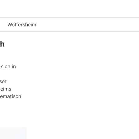
Wölfersheim
ch
sich in
ser
heims
tematisch