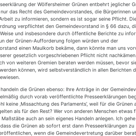
seerklärung der Wölfersheimer Grünen entbehrt jeglicher G
ht nur das Recht des Gemeindevorstandes, die Bürgerinnen u
Arbeit zu informieren, sondern es ist sogar seine Pflicht. D
dnung verpflichtet den Gemeindevorstand in § 66 dazu, di
Weise und insbesondere durch öffentliche Berichte zu infor
un der Grünen-Aufforderung folgen würden und der
rstand einen Maulkorb bekäme, dann könnte man uns vor
serer gesetzlich vorgeschriebenen Pflicht nicht nachkämen.
ch von weiteren Gremien beraten werden müssen, bevor si
erden können, wird selbstverständlich in allen Berichten d
gewiesen.
 handeln die Grünen ebenso: Ihre Anträge in der Gemeindev
lmäßig durch vorab veröffentlichte Presseerklärungen begl
hl keine ‚Missachtung des Parlaments’, weil für die Grünen
elten als für den Rest? Wer von anderen Menschen etwas f
se Maßstäbe auch an sein eigenes Handeln anlegen. Ich gehe
dass die Grünen ab sofort erst dann Presseerklärungen zu 
eröffentlichen, wenn die Gemeindevertretung darüber bera