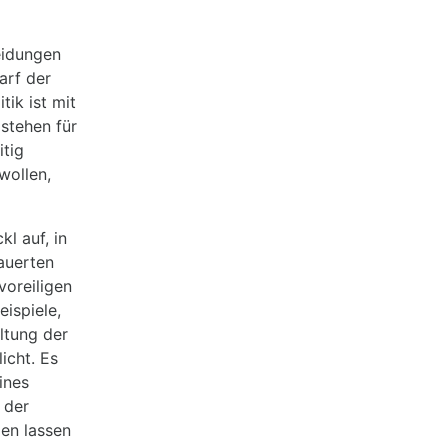
heidungen
arf der
tik ist mit
stehen für
itig
wollen,
l auf, in
auerten
voreiligen
ispiele,
ltung der
icht. Es
ines
 der
en lassen