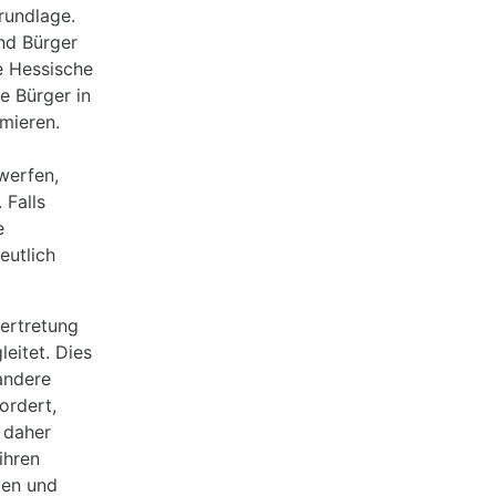
rundlage.
nd Bürger
ie Hessische
e Bürger in
mieren.
werfen,
 Falls
e
eutlich
ertretung
eitet. Dies
 andere
ordert,
 daher
ihren
ten und