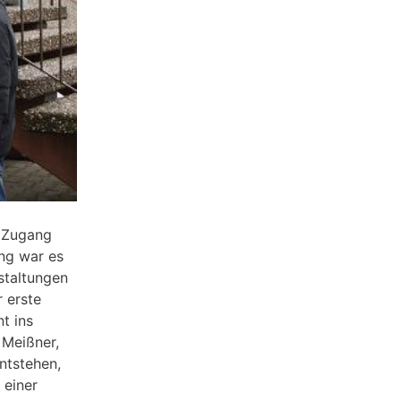
n Zugang
ng war es
staltungen
 erste
t ins
 Meißner,
ntstehen,
 einer