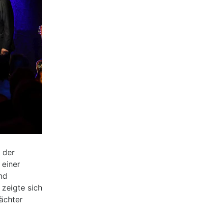
 der
 einer
nd
zeigte sich
ächter