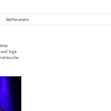
Wölfersheim
Weise
und Inge
unstwoche.