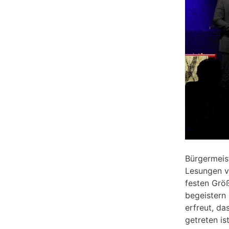
Bürgermeist
Lesungen v
festen Grö
begeistern
erfreut, d
getreten i