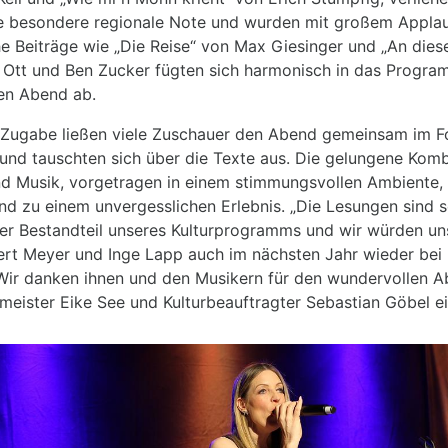
e besondere regionale Note und wurden mit großem Applau
he Beiträge wie „Die Reise“ von Max Giesinger und „An dies
n Ott und Ben Zucker fügten sich harmonisch in das Progra
en Abend ab.
 Zugabe ließen viele Zuschauer den Abend gemeinsam im F
 und tauschten sich über die Texte aus. Die gelungene Komb
und Musik, vorgetragen in einem stimmungsvollen Ambiente
d zu einem unvergesslichen Erlebnis. „Die Lesungen sind se
ter Bestandteil unseres Kulturprogramms und wir würden un
rt Meyer und Inge Lapp auch im nächsten Jahr wieder bei 
 Wir danken ihnen und den Musikern für den wundervollen A
meister Eike See und Kulturbeauftragter Sebastian Göbel ei