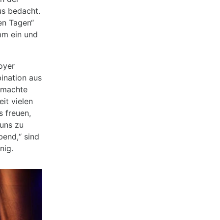
s bedacht.
en Tagen“
mm ein und
oyer
ination aus
, machte
it vielen
s freuen,
uns zu
bend,“ sind
nig.