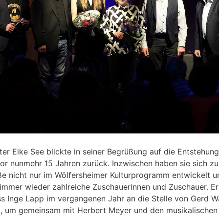
er Eike See blickte in seiner Begrüßung auf die Entstehung
or nunmehr 15 Jahren zurück. Inzwischen haben sie sich zu
ße nicht nur im Wölfersheimer Kulturprogramm entwickelt u
 immer wieder zahlreiche Zuschauerinnen und Zuschauer. Er 
ass Inge Lapp im vergangenen Jahr an die Stelle von Gerd W
st, um gemeinsam mit Herbert Meyer und den musikalischen