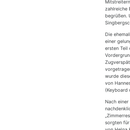
Mitstreiter
zahlreiche
begrüßen. U
Singbergsc
Die ehemal
einer gelun
ersten Teil
Vordergrun
Zugverspät
vorgetrage
wurde dies
von Hannes 
(Keyboard 
Nach einer 
nachdenkli
„Zimmerrese
sorgten für
von Helga K