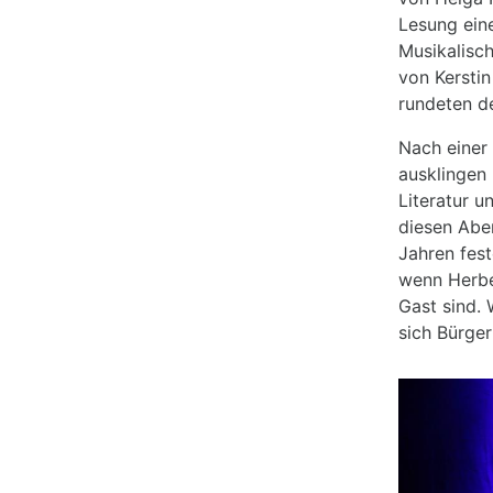
Lesung ein
Musikalisc
von Kersti
rundeten d
Nach einer
ausklingen
Literatur 
diesen Aben
Jahren fes
wenn Herbe
Gast sind.
sich Bürger