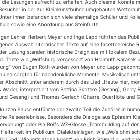
n die Lesungen aufrecht zu erhalten. Auch diesmal konnte 
 Besucher in der zur Kleinkunstbühne umgebauten Wetterauh
nter ihnen befanden sich viele ehemalige Schüler und Koll
hule sowie eine Abordnung aus Steinfurth.
igen Lehrer Herbert Meyer und Inge Lapp führten das Publ
genen Auswahl literarischer Texte auf eine facettenreiche R
 der Lesung standen historische Ereignisse mit lokalem Bez
d. Texte wie „Wolfsburg vergessen“ von Hellmuth Karasek 
ung“ von Eugen Roth wurden von Meyer und Lapp gekonnt
n und sorgten für nachdenkliche Momente. Musikalisch unt
er Abschnitt unter anderem durch das Lied „Heute hier, mo
Wader, interpretiert von Bettina Skottke (Gesang), Gerry 
und Gesang) und Thomas Gerlach (Gitarre, Querflöte und G
kurzen Pause entführte der zweite Teil die Zuhörer in humo
che Reiseerlebnisse. Besonders die Dialoge aus Ephraim Ki
rvierung“ oder Pia Rolfs WZ-Glosse „Teambuilding auf der 
 Heiterkeit im Publikum. Dialekteinlagen, wie „Wo‘s ohm schi
eil und „Wie mr‘n Monn krieht“ von Erich Stümpfig, verlieh