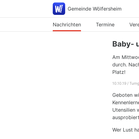
Gemeinde Wölfersheim
Nachrichten
Termine
Ver
Baby- u
Am Mittwoc
durch. Nach
Platz!
10.10.19 / Tur
Geboten wi
Kennenlern
Utensilien 
ausprobier
Wer Lust h