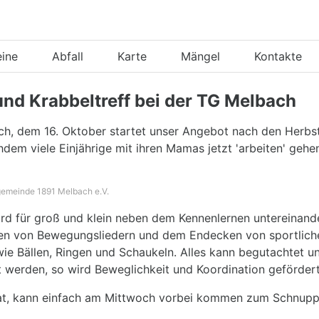
eine
Abfall
Karte
Mängel
Kontakte
nd Krabbeltreff bei der TG Melbach
h, dem 16. Oktober startet unser Angebot nach den Herbst
dem viele Einjährige mit ihren Mamas jetzt 'arbeiten' gehen
ngemeinde 1891 Melbach e.V.
rd für groß und klein neben dem Kennenlernen untereinand
en von Bewegungsliedern und dem Endecken von sportlich
wie Bällen, Ringen und Schaukeln. Alles kann begutachtet u
t werden, so wird Beweglichkeit und Koordination gefördert
at, kann einfach am Mittwoch vorbei kommen zum Schnupp