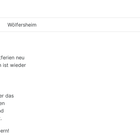
Wölfersheim
ferien neu
 ist wieder
er das
en
nd
.
ern!